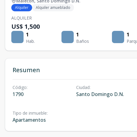
Malecon
,
Santo Domingo D.N.
Alquiler
Alquiler amueblado
ALQUILER
US$ 1,500
1
1
1
Hab.
Baños
Parq
Resumen
Código
:
Ciudad
:
1790
Santo Domingo D.N.
Tipo de inmueble
:
Apartamentos