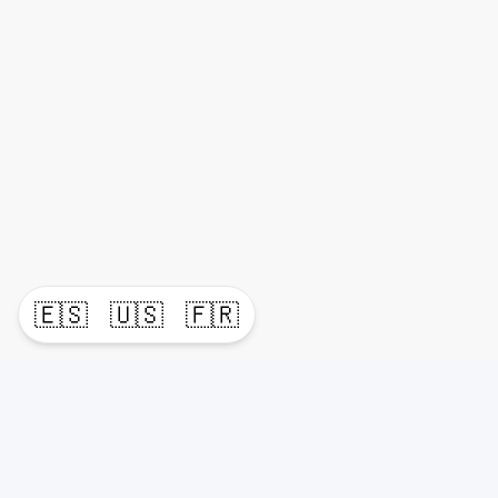
🇪🇸
🇺🇸
🇫🇷