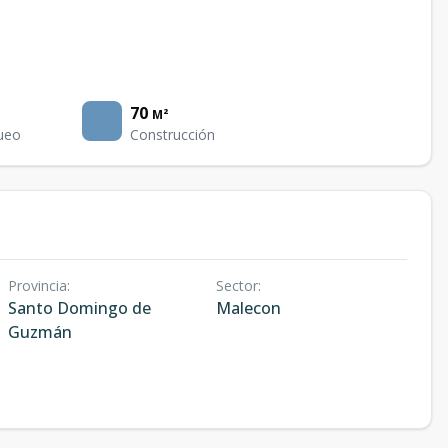
70
M²
ueo
Construcción
Provincia
:
Sector
:
Santo Domingo de
Malecon
Guzmán