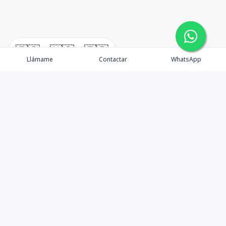
🇪🇸
🇺🇸
🇫🇷
Llámame
Contactar
WhatsApp
timeHomes es una empresa inmobiliaria que nace
basada en la capacidad y la experiencia de un grupo de
lideres formados con los mas altos estándares de la
profesión inmobiliaria que exige el mercado nacional e
internacional.