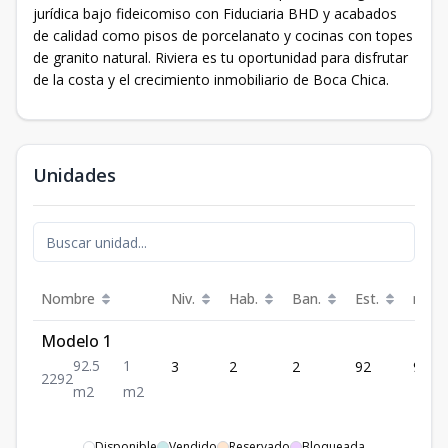
jurídica bajo fideicomiso con Fiduciaria BHD y acabados
de calidad como pisos de porcelanato y cocinas con topes
de granito natural. Riviera es tu oportunidad para disfrutar
de la costa y el crecimiento inmobiliario de Boca Chica.
Unidades
Nombre
Niv.
Hab.
Ban.
Est.
m²
Modelo 1
92.5
1
3
2
2
92
92.5
2
2
92
m2
m2
Disponible
Vendido
Reservado
Bloqueada