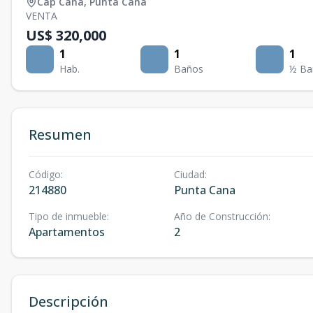
Cap Cana
,
Punta Cana
VENTA
US$ 320,000
1
1
1
Hab.
Baños
½ Ba
Resumen
Código
:
Ciudad
:
214880
Punta Cana
Tipo de inmueble
:
Año de Construcción
:
Apartamentos
2
Descripción