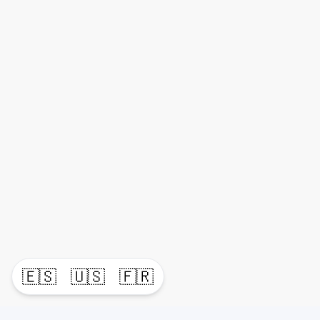
🇪🇸
🇺🇸
🇫🇷