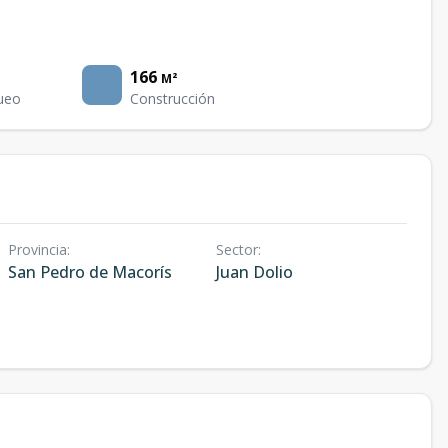
166
M²
ueo
Construcción
Provincia
:
Sector
:
San Pedro de Macorís
Juan Dolio