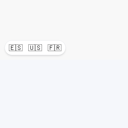
🇪🇸
🇺🇸
🇫🇷