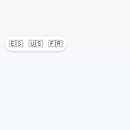
🇪🇸
🇺🇸
🇫🇷