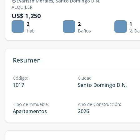
Evaristo Morales
,
Santo Domingo D.N.
ALQUILER
US$ 1,250
2
2
1
Hab.
Baños
½ Ba
Resumen
Código
:
Ciudad
:
1017
Santo Domingo D.N.
Tipo de inmueble
:
Año de Construcción
:
Apartamentos
2026