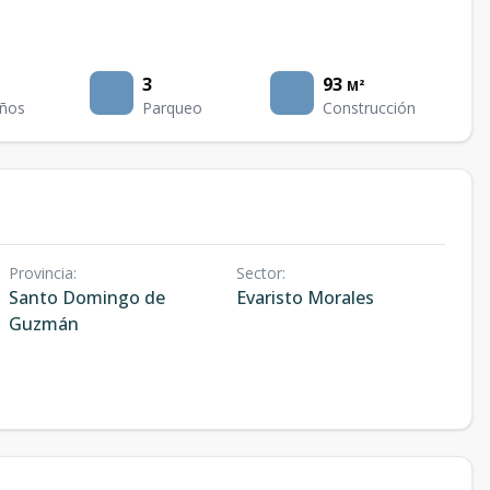
3
93
M²
ños
Parqueo
Construcción
Provincia
:
Sector
:
Santo Domingo de
Evaristo Morales
Guzmán