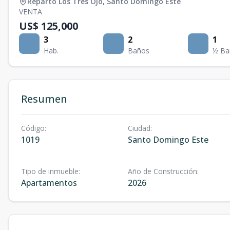
Reparto Los Tres Ojo
,
Santo Domingo Este
VENTA
US$ 125,000
3
2
1
Hab.
Baños
½ Ba
Resumen
Código
:
Ciudad
:
1019
Santo Domingo Este
Tipo de inmueble
:
Año de Construcción
:
Apartamentos
2026