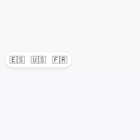
🇪🇸
🇺🇸
🇫🇷