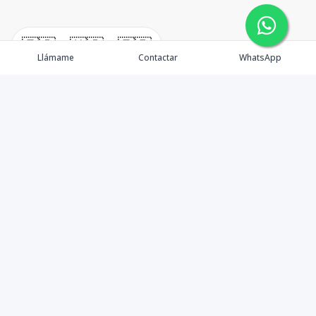
🇪🇸
🇺🇸
🇫🇷
Llámame
Contactar
WhatsApp
timeHomes es una empresa inmobiliaria que nace
basada en la capacidad y la experiencia de un grupo de
lideres formados con los mas altos estándares de la
profesión inmobiliaria que exige el mercado nacional e
internacional.