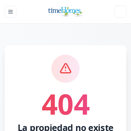
Toggle navigation menu
Toggl
404
La propiedad no existe