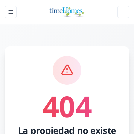
Toggle navigation menu
Toggl
404
La propiedad no existe