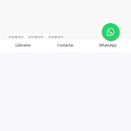
🇪🇸
🇺🇸
🇫🇷
Llámame
Contactar
WhatsApp
timeHomes es una empresa inmobiliaria que nace
basada en la capacidad y la experiencia de un grupo de
lideres formados con los mas altos estándares de la