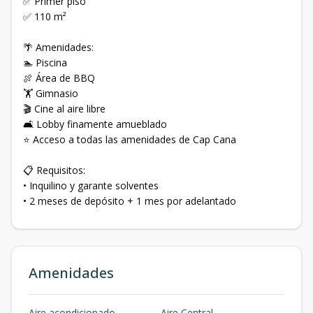
✅ Primer piso
✅ 110 m²
🌴 Amenidades:
🏊 Piscina
🍖 Área de BBQ
🏋️ Gimnasio
🎬 Cine al aire libre
🛋️ Lobby finamente amueblado
⭐ Acceso a todas las amenidades de Cap Cana
📋 Requisitos:
• Inquilino y garante solventes
• 2 meses de depósito + 1 mes por adelantado
Amenidades
Aire acondicionado
Aire Central