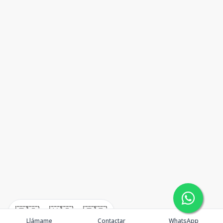
🇪🇸
🇺🇸
🇫🇷
Llámame
Contactar
WhatsApp