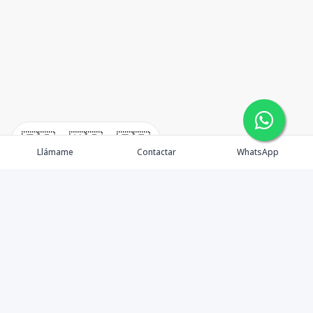
🇪🇸
🇺🇸
🇫🇷
Llámame
Contactar
WhatsApp
timeHomes es una empresa inmobiliaria que nace