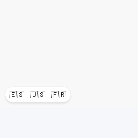
🇪🇸
🇺🇸
🇫🇷