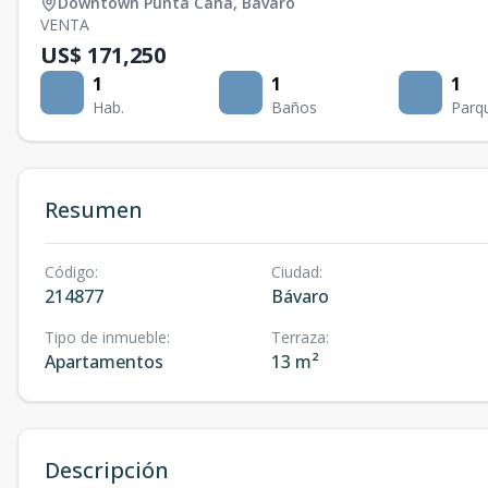
Downtown Punta Cana
,
Bávaro
VENTA
US$ 171,250
1
1
1
Hab.
Baños
Parq
Resumen
Código
:
Ciudad
:
214877
Bávaro
Tipo de inmueble
:
Terraza
:
Apartamentos
13 m²
Descripción