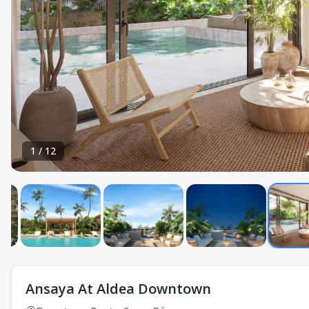
1
/
12
Ansaya At Aldea Downtown