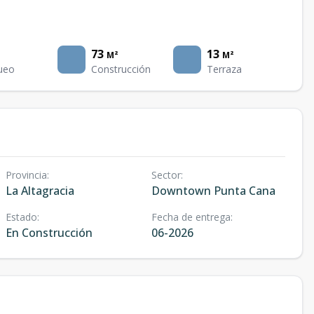
73
13
M²
M²
ueo
Construcción
Terraza
Provincia
:
Sector
:
La Altagracia
Downtown Punta Cana
Estado
:
Fecha de entrega
:
En Construcción
06-2026