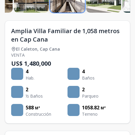
Amplia Villa Familiar de 1,058 metros
en Cap Cana
El Caleton
,
Cap Cana
VENTA
US$ 1,480,000
4
4
Hab.
Baños
2
2
½ Baños
Parqueo
588
1058.82
M²
M²
Construcción
Terreno