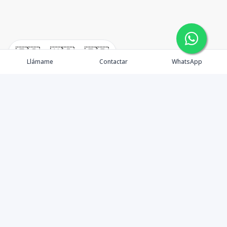
🇪🇸
🇺🇸
🇫🇷
Llámame
Contactar
WhatsApp
timeHomes es una empresa inmobiliaria que nace
basada en la capacidad y la experiencia de un grupo de
lideres formados con los mas altos estándares de la
profesión inmobiliaria que exige el mercado nacional e
internacional.