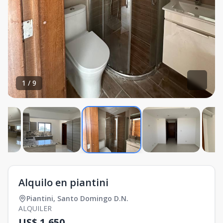
1
/
9
Alquilo en piantini
Piantini
,
Santo Domingo D.N.
ALQUILER
US$ 1,650