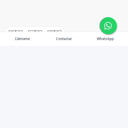
🇪🇸
🇺🇸
🇫🇷
Llámame
Contactar
WhatsApp
timeHomes es una empresa inmobiliaria que nace
basada en la capacidad y la experiencia de un grupo de
lideres formados con los mas altos estándares de la
profesión inmobiliaria que exige el mercado nacional e