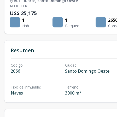
Aut. Duarte
,
Santo Domingo Oeste
ALQUILER
US$ 25,175
1
1
265
Hab.
Parqueo
Cons
Resumen
Código
:
Ciudad
:
2066
Santo Domingo Oeste
Tipo de inmueble
:
Terreno
:
Naves
3000 m²