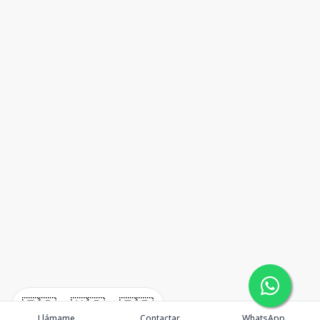
🇪🇸
🇺🇸
🇫🇷
Llámame
Contactar
WhatsApp