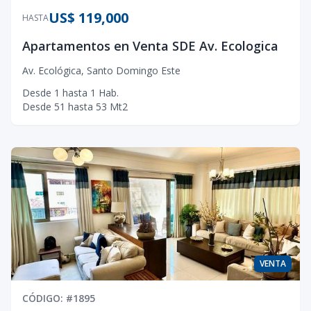
US$ 119,000
HASTA
Apartamentos en Venta SDE Av. Ecologica
Av. Ecológica
,
Santo Domingo Este
Desde
1
hasta
1
Hab.
Desde
51
hasta
53
Mt2
VENTA
CÓDIGO
: #
1895