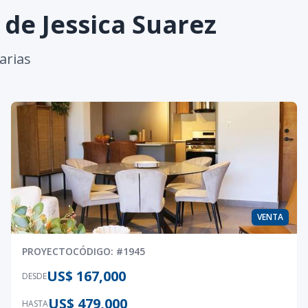
s de
Jessica Suarez
arias
VENTA
PROYECTO
CÓDIGO
: #
1945
US$ 167,000
DESDE
US$ 479,000
HASTA