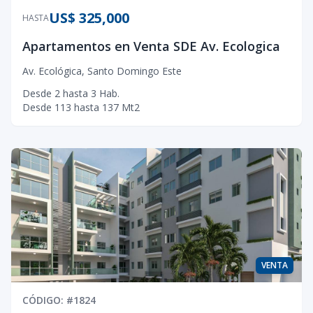
US$ 325,000
HASTA
Apartamentos en Venta SDE Av. Ecologica
Av. Ecológica
,
Santo Domingo Este
Desde
2
hasta
3
Hab.
Desde
113
hasta
137
Mt2
VENTA
CÓDIGO
: #
1824