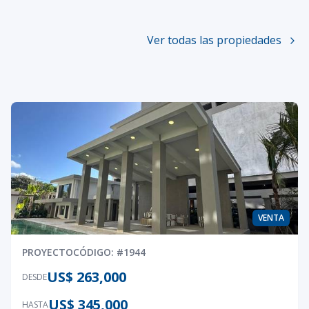
Ver todas las propiedades
VENTA
PROYECTO
CÓDIGO
: #
1944
US$ 263,000
DESDE
US$ 345,000
HASTA