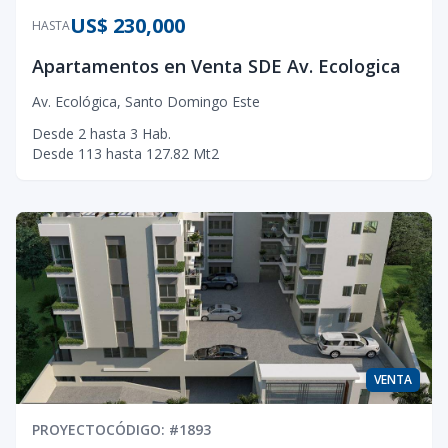
US$ 230,000
HASTA
Apartamentos en Venta SDE Av. Ecologica
Av. Ecológica
,
Santo Domingo Este
Desde
2
hasta
3
Hab.
Desde
113
hasta
127.82
Mt2
VENTA
PROYECTO
CÓDIGO
: #
1893