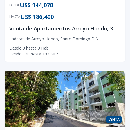
US$ 144,070
DESDE
US$ 186,400
HASTA
Venta de Apartamentos Arroyo Hondo, 3 hab. dede 120 mt2
Laderas de Arroyo Hondo
,
Santo Domingo D.N.
Desde
3
hasta
3
Hab.
Desde
120
hasta
192
Mt2
VENTA