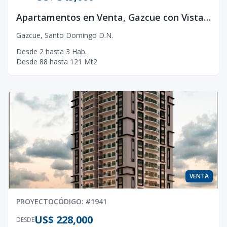
Apartamentos en Venta, Gazcue con Vista la Mar!
Gazcue
,
Santo Domingo D.N.
Desde
2
hasta
3
Hab.
Desde
88
hasta
121
Mt2
VENTA
PROYECTO
CÓDIGO
: #
1941
US$ 228,000
DESDE