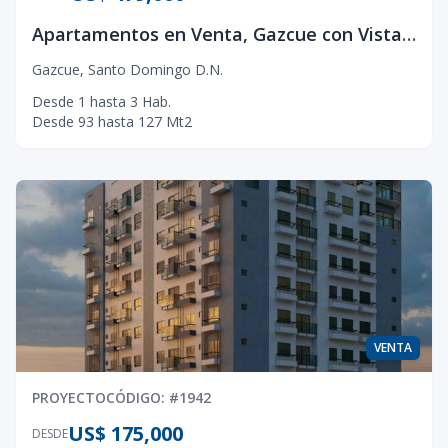
Apartamentos en Venta, Gazcue con Vista la Mar! de 1,2 y 3 Hab.
Gazcue
,
Santo Domingo D.N.
Desde
1
hasta
3
Hab.
Desde
93
hasta
127
Mt2
VENTA
PROYECTO
CÓDIGO
: #
1942
US$ 175,000
DESDE