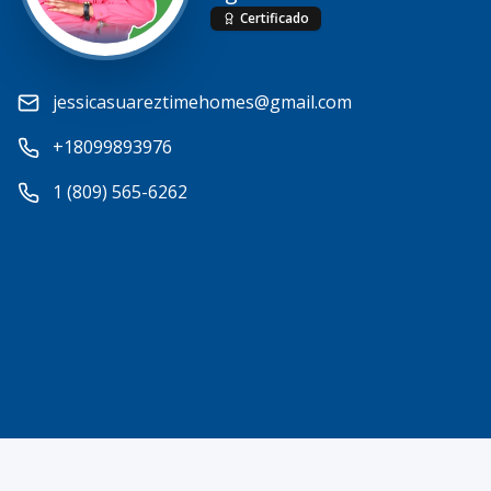
Certificado
jessicasuareztimehomes@gmail.com
+18099893976
1 (809) 565-6262