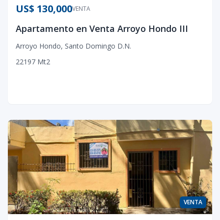
US$ 130,000
VENTA
Apartamento en Venta Arroyo Hondo III
Arroyo Hondo
,
Santo Domingo D.N.
2
2
1
97
Mt2
VENTA