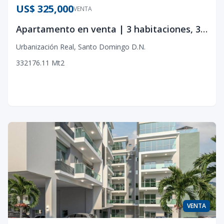
US$ 325,000
VENTA
Apartamento en venta | 3 habitaciones, 3.5 Baño, Star, Gym | Urbanización Real
Urbanización Real
,
Santo Domingo D.N.
3
3
2
176.11
Mt2
VENTA